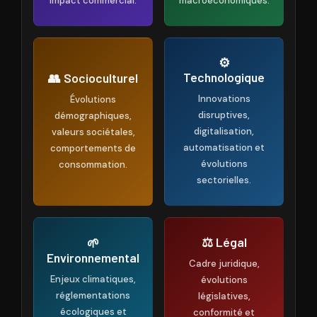
impact commercial.
macroéconomiques.
⚙️
Technologique
👥 Socioculturel
Innovations
Évolutions
disruptives,
démographiques,
digitalisation,
valeurs sociétales,
automatisation et
comportements de
évolutions
consommation.
sectorielles.
⚖️ Légal
🌱
Environnemental
Cadre juridique,
Enjeux climatiques,
évolutions
réglementations
législatives,
écologiques et
conformité et