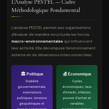
L'Analyse PESTEL — Cadre
Méthodologique Fondamental
L'analyse PESTEL permet aux organisations
d'évaluer de manière structurée les forces
macro-environnementales
qui influencent
leur activité. Elle décompose l'environnement
externe en six dimensions interconnectées :
🏛️ Politique
💰 Économique
Stabilité
Cycles
gouvernementale,
économiques, taux
orientations
d'intérêt, inflation,
politiques, tensions
pouvoir d'achat et
géopolitiques et
variables