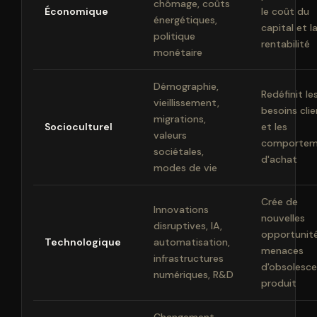
chômage, coûts
Économique
le coût du
énergétiques,
capital et l
politique
rentabilité
monétaire
Démographie,
Redéfinit le
vieillissement,
besoins cli
migrations,
Socioculturel
et les
valeurs
comportem
sociétales,
d'achat
modes de vie
Crée de
Innovations
nouvelles
disruptives, IA,
opportunit
Technologique
automatisation,
menaces
infrastructures
d'obsolesc
numériques, R&D
produit