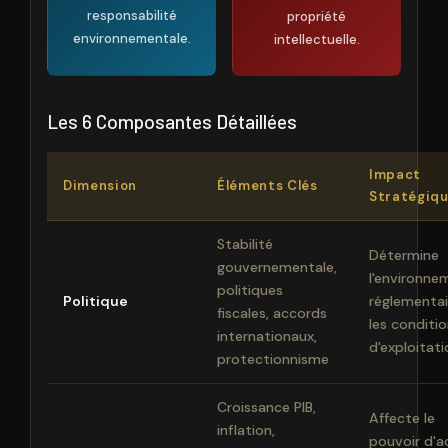
responsabilité
propriété
environnementale.
intellectuelle.
Les 6 Composantes Détaillées
Impact
Dimension
Éléments Clés
Stratégiq
Stabilité
Détermine
gouvernementale,
l'environne
politiques
Politique
réglementai
fiscales, accords
les conditi
internationaux,
d'exploitati
protectionnisme
Croissance PIB,
Affecte le
inflation,
pouvoir d'a