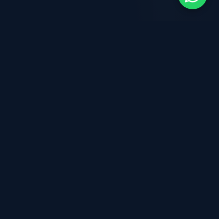
NOTRE DIFFÉRENCE
Le modèle hybride AYDI
Nous ne déployons pas des outils — nous
orchestrons une transformation. Chaque agent IA
est conçu avec une couche coaching pour
s'adapter à votre réalité terrain.