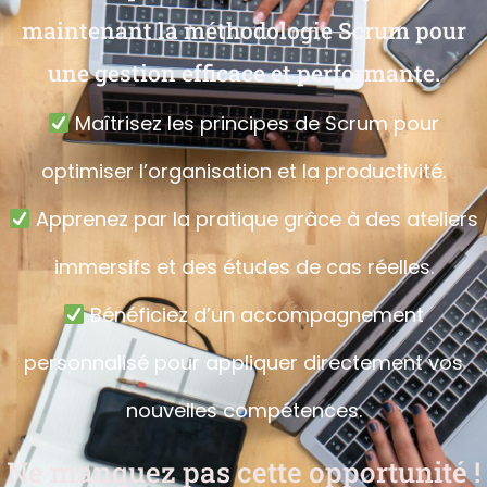
maintenant la méthodologie Scrum pour
une gestion efficace et performante.
Maîtrisez les principes de Scrum pour
optimiser l’organisation et la productivité.
Apprenez par la pratique grâce à des ateliers
immersifs et des études de cas réelles.
Bénéficiez d’un accompagnement
personnalisé pour appliquer directement vos
nouvelles compétences.
Ne manquez pas cette opportunité !