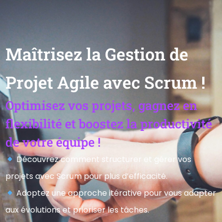
Maîtrisez la Gestion de
Projet Agile avec Scrum !
Optimisez vos projets, gagnez en
flexibilité et boostez la productivité
de votre équipe !
Découvrez comment structurer et gérer vos
projets avec Scrum pour plus d’efficacité.
Adoptez une approche itérative pour vous adapter
aux évolutions et prioriser les tâches.