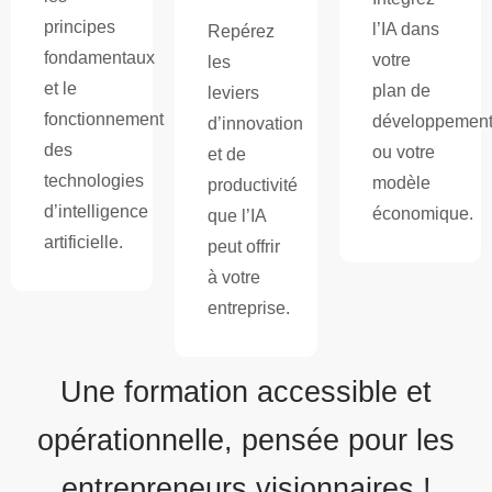
principes
l’IA dans
Repérez
fondamentaux
votre
les
et le
plan de
leviers
fonctionnement
développemen
d’innovation
des
ou votre
et de
technologies
modèle
productivité
d’intelligence
économique.
que l’IA
artificielle.
peut offrir
à votre
entreprise.
Une formation accessible et
opérationnelle, pensée pour les
entrepreneurs visionnaires !