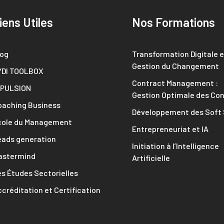
iens Utiles
Nos Formations
log
Transformation Digitale e
Gestion du Changement
YDI TOOLBOX
Contract Management :
MPULSION
Gestion Optimale des Con
oaching Business
Développement des Soft S
cole du Management
Entrepreneuriat et IA
eads generation
Initiation à l’Intelligence
astermind
Artificielle
s Études Sectorielles
créditation et Certification