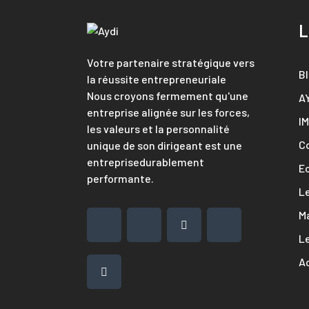
L
Votre partenaire stratégique vers
B
la réussite entrepreneuriale
Nous croyons fermement qu'une
A
entreprise alignée sur les forces,
I
les valeurs et la personnalité
C
unique de son dirigeant est une
entreprisedurablement
E
performante.
L
M
Le
Ac