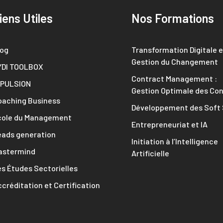
iens Utiles
Nos Formations
log
Transformation Digitale e
Gestion du Changement
YDI TOOLBOX
Contract Management :
MPULSION
Gestion Optimale des Con
oaching Business
Développement des Soft S
cole du Management
Entrepreneuriat et IA
eads generation
Initiation à l’Intelligence
astermind
Artificielle
s Études Sectorielles
créditation et Certification