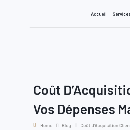
Skip
to
Accueil
Service
content
Coût D’Acquisiti
Vos Dépenses Ma
Home
Blog
Coût d’Acquisition Cli