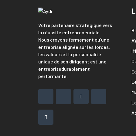
L
Votre partenaire stratégique vers
B
la réussite entrepreneuriale
Nous croyons fermement qu'une
A
entreprise alignée sur les forces,
I
les valeurs et la personnalité
C
unique de son dirigeant est une
entreprisedurablement
E
performante.
L
M
Le
Ac