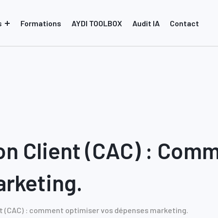
s
Formations
AYDI TOOLBOX
Audit IA
Contact
on Client (CAC) : Com
rketing.
ent (CAC) : comment optimiser vos dépenses marketing.