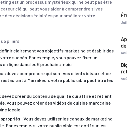
keting est un processus mystérieux qui ne peut pas être
icateur clé qui peut vous aider à comprendre si vos
Ét
e des décisions éclairées pour améliorer votre
Jui
Ap
5 piliers :
dé
définir clairement vos objectifs marketing et établir des
Aoû
votre succès. Par exemple, vous pouvez fixer un
 en ligne dans les 6 prochains mois.
Di
re
ous devez comprendre qui sont vos clients idéaux et ce
Aoû
n restaurant à Marrakech, votre public cible peut être les
 devez créer du contenu de qualité qui attire et retient
mple, vous pouvez créer des vidéos de cuisine marocaine
sine locale.
 appropriés
: Vous devez utiliser les canaux de marketing
e. Par exemple, si votre public cible est actif sur les