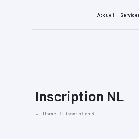
Skip
to
Accueil
Service
content
Inscription NL
Home
inscription NL