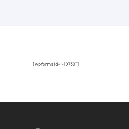
[wpforms id= »10730″]