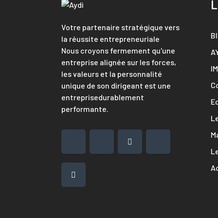
L
Votre partenaire stratégique vers
B
la réussite entrepreneuriale
Nous croyons fermement qu'une
A
entreprise alignée sur les forces,
I
les valeurs et la personnalité
C
unique de son dirigeant est une
entreprisedurablement
E
performante.
L
M
Le
Ac