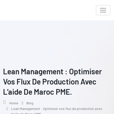
Skip
to
content
Lean Management : Optimiser
Vos Flux De Production Avec
L’aide De Maroc PME.
Home
Blog
Lean Management : Optimiser vos flux de production avec
l’aide de Maroc PME.