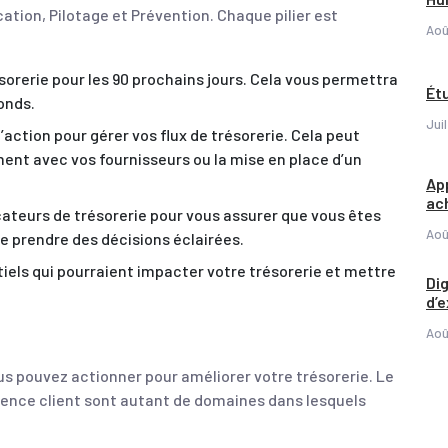
ication, Pilotage et Prévention. Chaque pilier est
Aoû
ésorerie pour les 90 prochains jours. Cela vous permettra
Ét
onds.
Jui
’action pour gérer vos flux de trésorerie. Cela peut
ment avec vos fournisseurs ou la mise en place d’un
App
ac
cateurs de trésorerie pour vous assurer que vous êtes
Aoû
de prendre des décisions éclairées.
ntiels qui pourraient impacter votre trésorerie et mettre
Dig
d’
Aoû
ous pouvez actionner pour améliorer votre trésorerie. Le
érience client sont autant de domaines dans lesquels