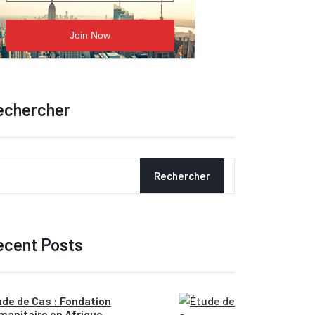
echercher
Rechercher
ecent Posts
ude de Cas : Fondation
manitaire en Afrique