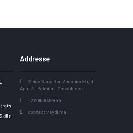
Addresse
t
12 Rue Saria Ben Zounaim Etg 3
Appt 3 - Palmier - Casablanca
+212650039444
trats
contact@aydi.ma
kills