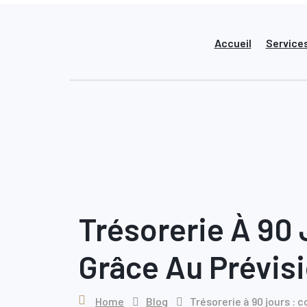
Skip
to
content
Accueil
Service
Trésorerie À 90
Grâce Au Prévisi
Home
Blog
Trésorerie à 90 jours : 