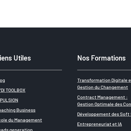
iens Utiles
Nos Formations
log
Transformation Digitale e
Gestion du Changement
YDI TOOLBOX
Contract Management :
MPULSION
Gestion Optimale des Con
oaching Business
Développement des Soft S
cole du Management
Entrepreneuriat et IA
eads generation