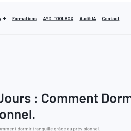
s
Formations
AYDI TOOLBOX
Audit IA
Contact
 Jours : Comment Dormi
onnel.
comment dormir tranquille grâce au prévisionnel.