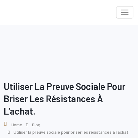
Skip
to
content
Utiliser La Preuve Sociale Pour
Briser Les Résistances À
L’achat.
Home
Blog
Utiliser la preuve sociale pour briser les résistances à l’achat.