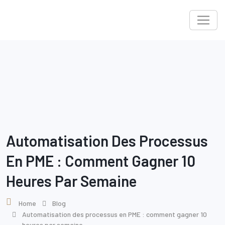
Skip
to
content
Automatisation Des Processus
En PME : Comment Gagner 10
Heures Par Semaine
Home
Blog
Automatisation des processus en PME : comment gagner 10
heures par semaine