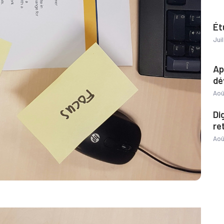
Ét
Jui
Ap
dé
Aoû
Di
re
Aoû