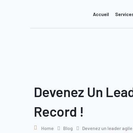
Skip
to
Accueil
Service
content
Devenez Un Lead
Record !
Home
Blog
Devenez un leader agile