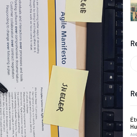
R
R
Ét
Hu
Aoû