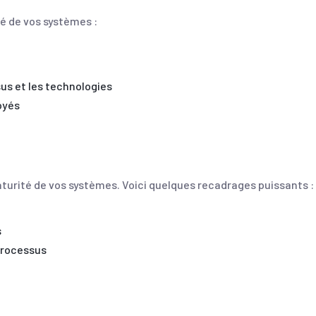
té de vos systèmes :
sus et les technologies
oyés
aturité de vos systèmes. Voici quelques recadrages puissants :
s
processus