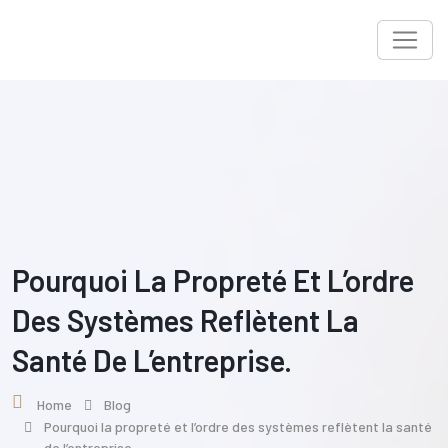
Skip
to
content
Pourquoi La Propreté Et L’ordre
Des Systèmes Reflètent La
Santé De L’entreprise.
Home
Blog
Pourquoi la propreté et l’ordre des systèmes reflètent la santé
de l’entreprise.