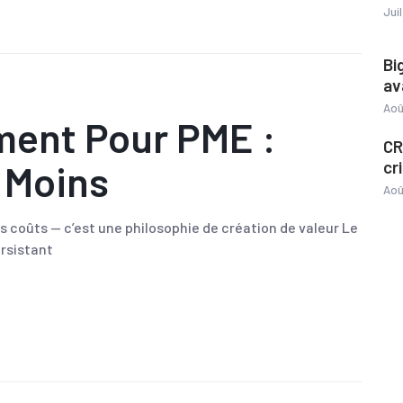
Jui
Bi
av
Aoû
ent Pour PME :
CR
 Moins
cr
Aoû
 coûts — c’est une philosophie de création de valeur Le
rsistant