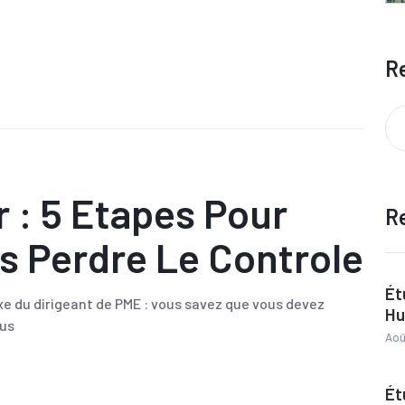
R
r : 5 Etapes Pour
R
s Perdre Le Controle
Ét
xe du dirigeant de PME : vous savez que vous devez
Hu
ous
Aoû
Ét