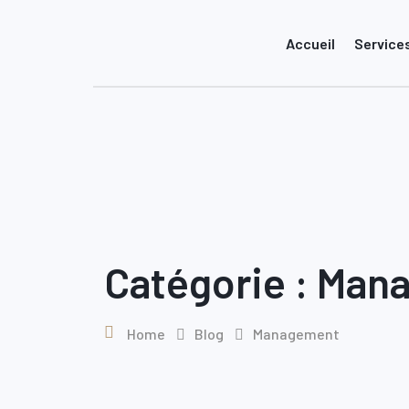
Skip
to
Accueil
Service
content
Catégorie :
Man
Home
Blog
Management